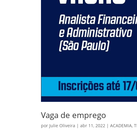
Vaga de emprego
por
Julie Oliveira
|
abr 11, 2022
|
ACADEMIA
,
T