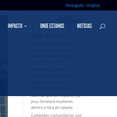
Português
/
English
IMPACTO
ONDE ESTAMOS
NOTÍCIAS
Posts recentes
Jiu-jítsu e protagonismo
juvenil: quando o esporte
incentiva autonomia e a
responsabilidade
Projeto Abraçando as
Diferenças no Esporte
amplia suporte aos
familiares dos alunos
Mais do que um esporte: jiu-
Jitsu fortalece mulheres
dentro e fora do tatame
Campeões Comunitários une