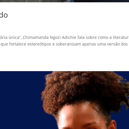
ndo
istória única”, Chimamanda Ngozi Adichie fala sobre como a literatu
l que fortalece estereótipos e soberanizam apenas uma versão dos