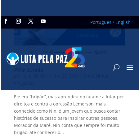
Português
/
English
#MaréUnida
por
Julie Oliveira
|
jun 25, 2021
|
Maré Unida
,
PROJETOS
Ele era “brigão”, mas aprendeu no tatame a lutar por
direitos e contra a opressão Lemerson, mais
conhecido como Nin, é um jovem que busca contar
histórias de sucesso para inspirar outras pessoas.
Morador da Maré, Nin conta que sempre foi muito
brigão, até conhecer o...