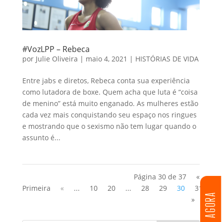
#VozLPP – Rebeca
por
Julie Oliveira
|
maio 4, 2021
|
HISTÓRIAS DE VIDA
Entre jabs e diretos, Rebeca conta sua experiência
como lutadora de boxe. Quem acha que luta é “coisa
de menino” está muito enganado. As mulheres estão
cada vez mais conquistando seu espaço nos ringues
e mostrando que o sexismo não tem lugar quando o
assunto é...
Página 30 de 37
«
Primeira
«
...
10
20
...
28
29
30
31
32
DOE AGORA
»