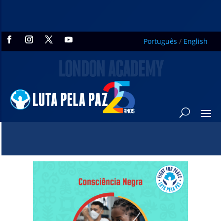
Português
/
English
LONDON ACADEMY