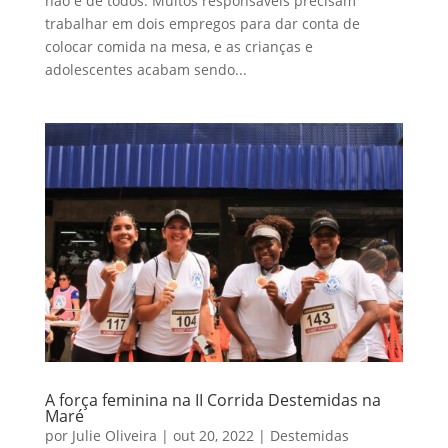
não é de todos. Muitos responsáveis precisam
trabalhar em dois empregos para dar conta de
colocar comida na mesa, e as crianças e
adolescentes acabam sendo...
A força feminina na II Corrida Destemidas na
Maré
por
Julie Oliveira
|
out 20, 2022
|
Destemidas