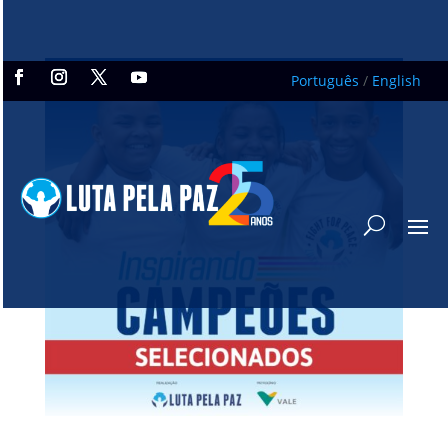
Português
/
English