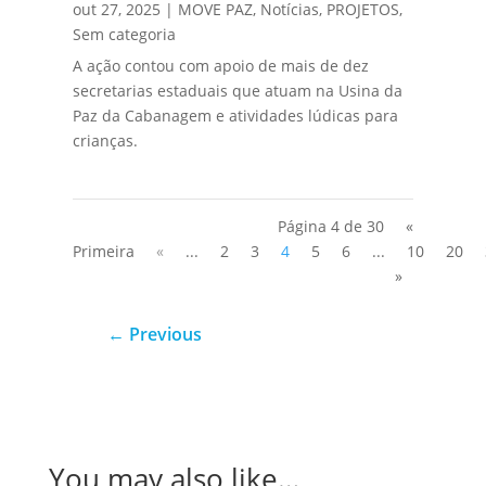
out 27, 2025
|
MOVE PAZ
,
Notícias
,
PROJETOS
,
Sem categoria
A ação contou com apoio de mais de dez
secretarias estaduais que atuam na Usina da
Paz da Cabanagem e atividades lúdicas para
crianças.
Página 4 de 30
«
Primeira
«
...
2
3
4
5
6
...
10
20
»
←
Previous
You may also like…