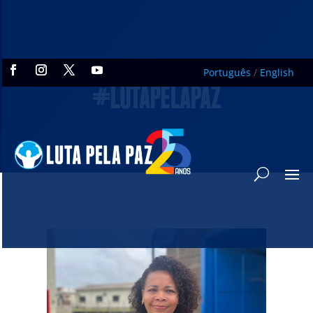
Português
/
English
#LUTAPELAPAZ