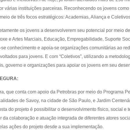
por várias instituições parceiras. Reconhecendo os jovens co
meio de três focos estratégicos: Academias, Aliança e Coletivo
etamente os jovens a desenvolverem seu potencial por meio d
xe e Artes Marciais, Educação, Empregabilidade, Suporte Soci
a-se conhecimento e apoia-se organizações comunitárias ao re
voltados para jovens. E com “Coletivos”, utilizando a metodolog
ais, governo e organizações para apoiar os jovens em seu dese
SEGURA:
, que conta com apoio da Petrobras por meio do Programa Pe
alidades de Savoy, na cidade de São Paulo, e Jardim Centená
a do projeto é possibilitar o desenvolvimento físico, social e te
ir da colaboração e atuação integrada de diferentes atores soci
las ações do projeto desde a sua implementação.