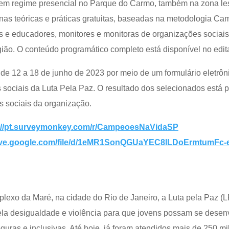
em regime presencial no Parque do Carmo, também na zona leste
cinas teóricas e práticas gratuitas, baseadas na metodologia C
 e educadores, monitores e monitoras de organizações sociais,
ião. O conteúdo programático completo está disponível no edit
 de 12 a 18 de junho de 2023 por meio de um formulário eletrôni
s sociais da Luta Pela Paz. O resultado dos selecionados está p
s sociais da organização.
://pt.surveymonkey.com/r/CampeoesNaVidaSP
drive.google.com/file/d/1eMR1SonQGUaYEC8ILDoErmtumFc
lexo da Maré, na cidade do Rio de Janeiro, a Luta pela Paz 
a desigualdade e violência para que jovens possam se desenvo
uras e inclusivas. Até hoje, já foram atendidos mais de 250 mi