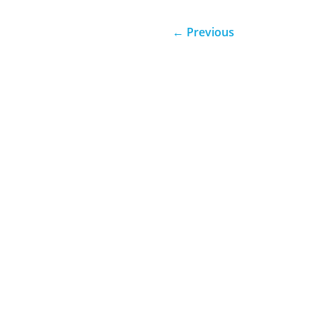
←
Previous
Através da confiança e da disc