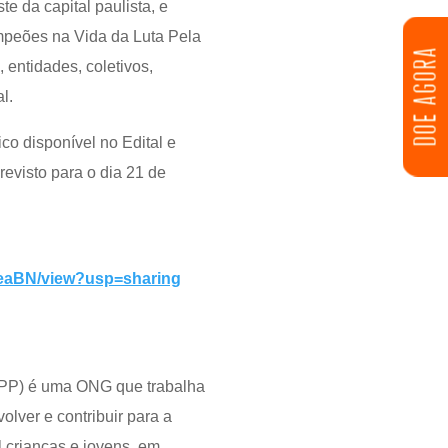
 da capital paulista, e
ampeões na Vida da Luta Pela
DOE AGORA
 entidades, coletivos,
al.
co disponível no Edital e
revisto para o dia 21 de
-eaBN/view?usp=sharing
(LPP) é uma ONG que trabalha
lver e contribuir para a
l crianças e jovens, em