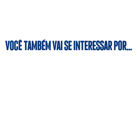
VOCÊ TAMBÉM VAI SE INTERESSAR POR…
iplina, a modalidade contribui para a formação cidadã dos al