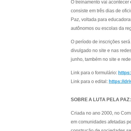
O treinamento vai acontecer 
consiste em três dias de ofi
Paz, voltada para educadoras
autônomos ou escolas da reg
O período de inscrições será
divulgado no site e nas rede
junho, também no site e rede
Link para o formulário:
https
Link para o edital:
https://
SOBRE A LUTA PELA PAZ:
Criada no ano 2000, no Comp
em comunidades afetadas pel
construção de sociedades seg