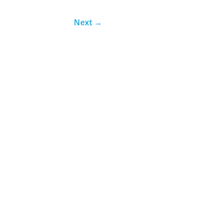
Next
→
unos O jiu-jítsu é uma das...