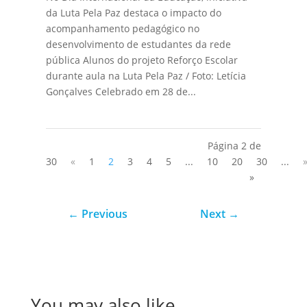
da Luta Pela Paz destaca o impacto do
acompanhamento pedagógico no
desenvolvimento de estudantes da rede
pública Alunos do projeto Reforço Escolar
durante aula na Luta Pela Paz / Foto: Letícia
Gonçalves Celebrado em 28 de...
Página 2 de
30
«
1
2
3
4
5
...
10
20
30
...
»
←
Previous
Next
→
You may also like…