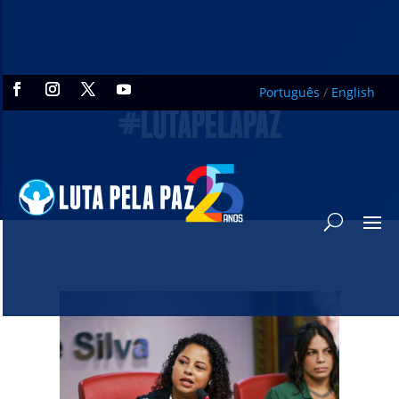
Português
/
English
#LUTAPELAPAZ