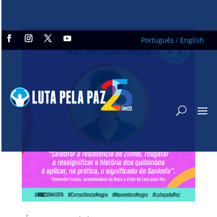
Português
/
English