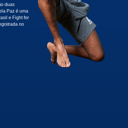
ão duas
pela Paz é uma
sil e Fight for
egistrada no