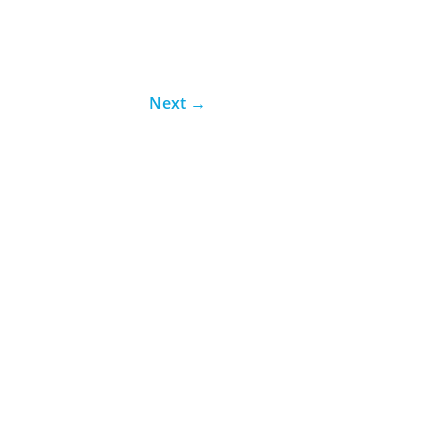
Next
→
unos O jiu-jítsu é uma das...