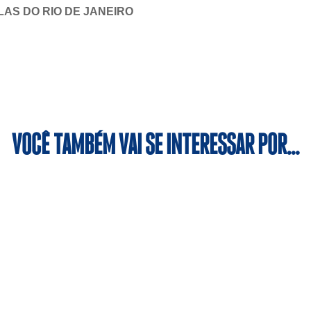
AS DO RIO DE JANEIRO
VOCÊ TAMBÉM VAI SE INTERESSAR POR…
iplina, a modalidade contribui para a formação cidadã dos al