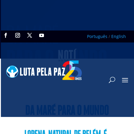
Português
/
English
NOTÍ
CIAS
DA MARÉ PARA O MUNDO