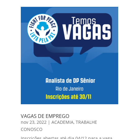
VAGAS DE EMPREGO
nov 23, 2022
|
ACADEMIA
,
TRABALHE
CONOSCO
Inscrições abertas até dia 04/12 para a vaga