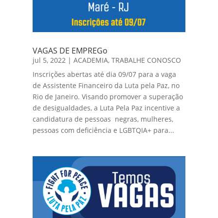
VAGAS DE EMPREGo
jul 5, 2022
|
ACADEMIA
,
TRABALHE CONOSCO
Inscrições abertas até dia 09/07 para a vaga
de Assistente Financeiro da Luta pela Paz, no
Rio de Janeiro. Visando promover a superação
de desigualdades, a Luta Pela Paz incentive a
candidatura de pessoas negras, mulheres,
pessoas com deficiência e LGBTQIA+ para...