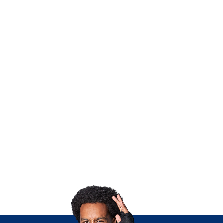
ia, práticas de defesa pessoal se tornam ferramenta de pr