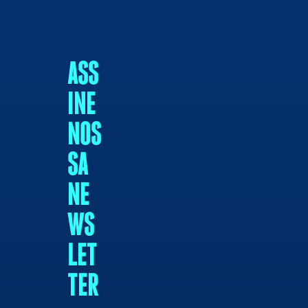
ASS
INE
NOS
SA
NE
WS
LET
TER