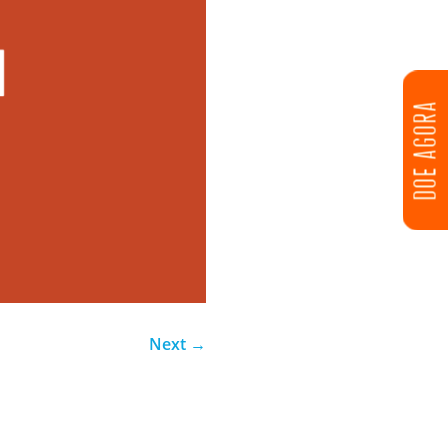
DOE AGORA
Next
→