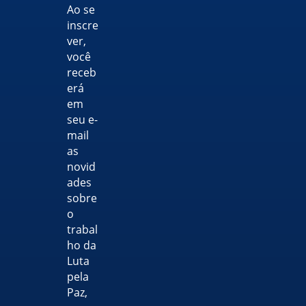
Ao se
inscre
ver,
você
receb
erá
em
seu e-
mail
as
novid
ades
sobre
o
trabal
ho da
Luta
pela
Paz,