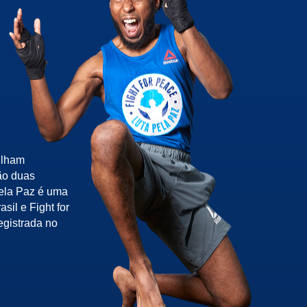
ilham
ão duas
pela Paz é uma
sil e Fight for
egistrada no