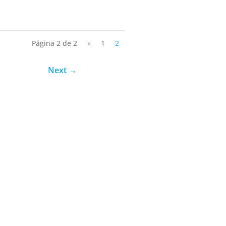
Página 2 de 2
«
1
2
Next
→