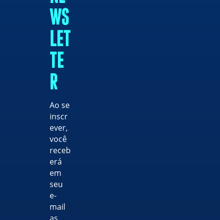
WS
LET
TE
R
Ao se
inscr
ever,
você
receb
erá
em
seu
e-
mail
as