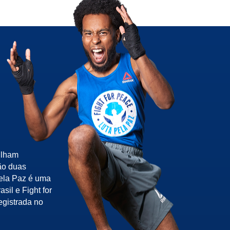
ilham
ão duas
pela Paz é uma
sil e Fight for
egistrada no