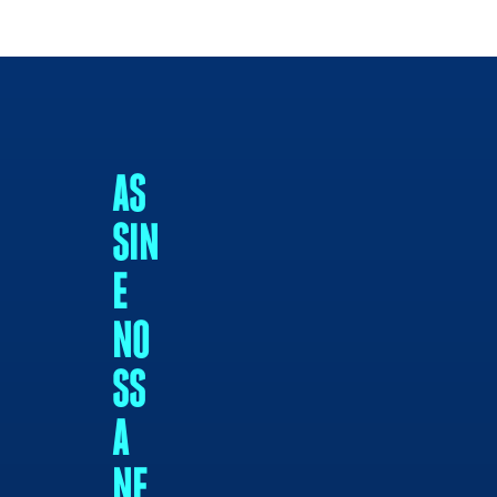
AS
SIN
E
NO
SS
A
NE