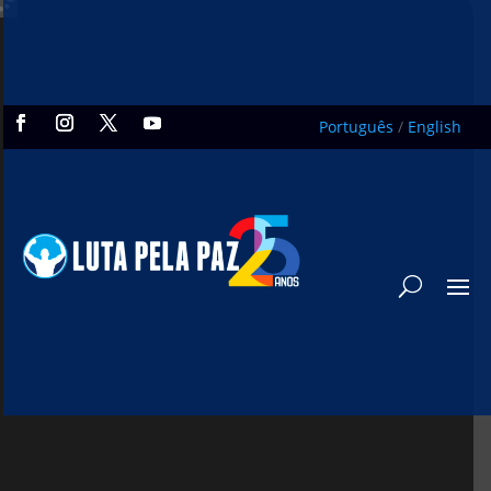
Português
/
English