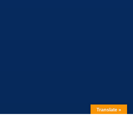
Translate »