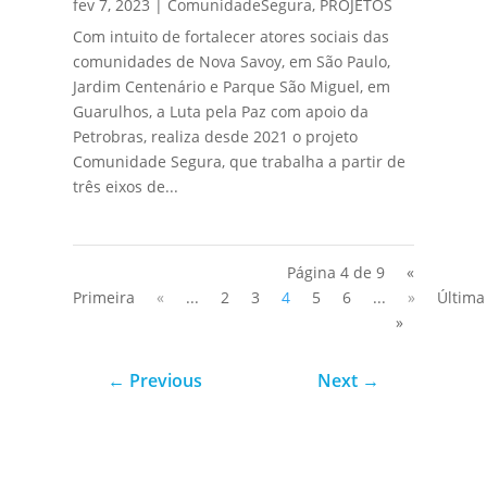
fev 7, 2023
|
ComunidadeSegura
,
PROJETOS
Com intuito de fortalecer atores sociais das
comunidades de Nova Savoy, em São Paulo,
Jardim Centenário e Parque São Miguel, em
Guarulhos, a Luta pela Paz com apoio da
Petrobras, realiza desde 2021 o projeto
Comunidade Segura, que trabalha a partir de
três eixos de...
Página 4 de 9
«
Primeira
«
...
2
3
4
5
6
...
»
Última
»
←
Previous
Next
→