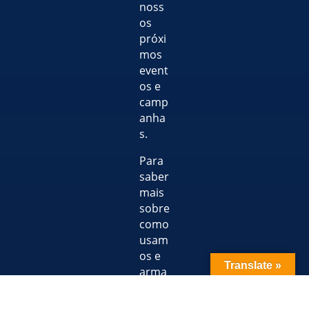
noss
os
próxi
mos
event
os e
camp
anha
s.
Para
saber
mais
sobre
como
usam
os e
Translate »
arma
zena
mos