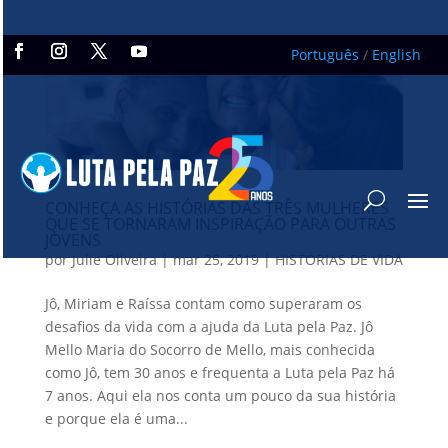
Português
/
English
CONHEÇA AS HISTÓRIAS DAS TRÊS MULHERES
QUE SE TORNARAM INSPIRAÇÃO PARA OUTRAS
JOVENS
por
Julie Oliveira
|
mar 25, 2019
|
HISTÓRIAS DE VIDA
Jô, Miriam e Raíssa contam como superaram os
desafios da vida com a ajuda da Luta pela Paz. Jô
Mello Maria do Socorro de Mello, mais conhecida
como Jô, tem 30 anos e frequenta a Luta pela Paz há
7 anos. Aqui ela nos conta um pouco da sua história
e porque ela é uma...