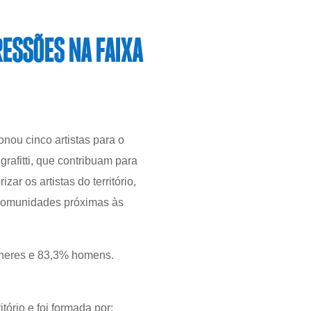
RESSÕES NA FAIXA
nou cinco artistas para o
grafitti, que contribuam para
r os artistas do território,
 comunidades próximas às
mulheres e 83,3% homens.
itório e foi formada por: