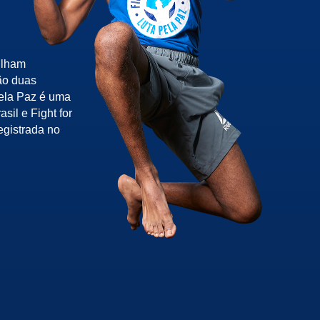
ilham
ão duas
pela Paz é uma
sil e Fight for
egistrada no