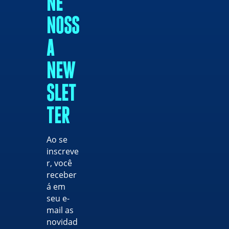
NE
NOSS
A
NEW
SLET
TER
Ao se
inscreve
r, você
receber
á em
seu e-
mail as
novidad