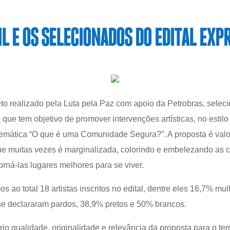
L E OS SELECIONADOS DO EDITAL EXP
 realizado pela Luta pela Paz com apoio da Petrobras, selecio
 que tem objetivo de promover intervenções artísticas, no estilo 
emática “O que é uma Comunidade Segura?”. A proposta é valoriza
que muitas vezes é marginalizada, colorindo e embelezando as
orná-las lugares melhores para se viver.
os ao total 18 artistas inscritos no edital, dentre eles 16,7% 
se declararam pardos, 38,9% pretos e 50% brancos.
ério qualidade, originalidade e relevância da proposta para o terr