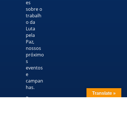
es
sobre o
trabalh
o da
Luta
pela
Paz,
nossos
próximo
s
eventos
e
campan
has.
Translate »
Para
saber
mais
sobre
como