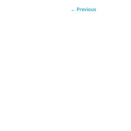
←
Previous
Através da confiança e da disc