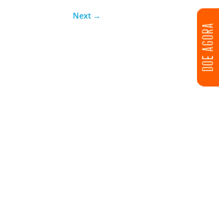
Next
→
DOE AGORA
unos O jiu-jítsu é uma das...