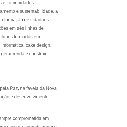
vos e comunidades
ajamento e sustentabilidade, a
 na formação de cidadãos
ções em três linhas de
l alunos formados em
 informática, cake design,
 gerar renda e construir
 pela Paz, na favela da Nova
tação e desenvolvimento
, sempre comprometida em
 processo de aprendizagem e