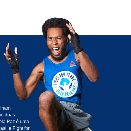
ilham
ão duas
pela Paz é uma
sil e Fight for