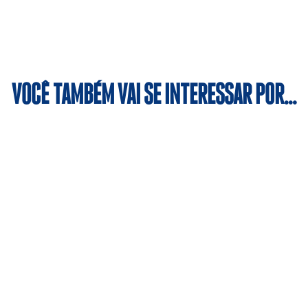
VOCÊ TAMBÉM VAI SE INTERESSAR POR…
iplina, a modalidade contribui para a formação cidadã dos al