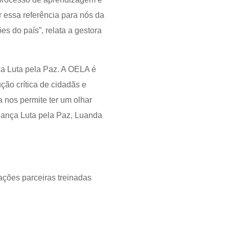
r essa referência para nós da
s do país”, relata a gestora
ça Luta pela Paz. A OELA é
ção crítica de cidadãs e
a nos permite ter um olhar
liança Luta pela Paz, Luanda
ações parceiras treinadas