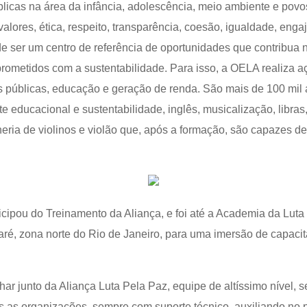
úblicas na área da infância, adolescência, meio ambiente e po
s valores, ética, respeito, transparência, coesão, igualdade, eng
de ser um centro de referência de oportunidades que contribua
mprometidos com a sustentabilidade. Para isso, a OELA realiza a
cas públicas, educação e geração de renda. São mais de 100 mi
e educacional e sustentabilidade, inglês, musicalização, libras,
theria de violinos e violão que, após a formação, são capazes de
cipou do Treinamento da Aliança, e foi até a Academia da Luta
é, zona norte do Rio de Janeiro, para uma imersão de capaci
har junto da Aliança Luta Pela Paz, equipe de altíssimo nível
as as organizações, sempre com suporte técnico, auxiliando no