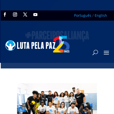
Português
/
English
#PARCEIROSALIANÇA