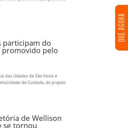
.
DOE AGORA
s participam do
 promovido pelo
ial das cidades de São Paulo e
omunidade de Cuidado, do projeto
jetória de Wellison
e se tornou