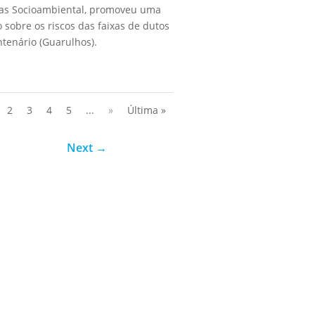
ras Socioambiental, promoveu uma
 sobre os riscos das faixas de dutos
tenário (Guarulhos).
2
3
4
5
...
»
Última »
Next
→