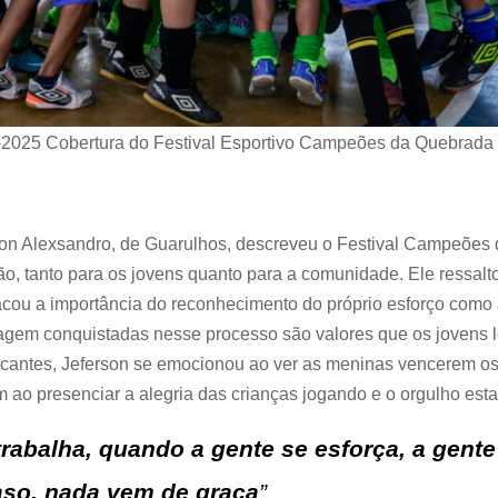
2025 Cobertura do Festival Esportivo Campeões da Quebrada d
rson Alexsandro, de Guarulhos, descreveu o Festival Campeõe
o, tanto para os jovens quanto para a comunidade. Ele ressalt
acou a importância do reconhecimento do próprio esforço como
oragem conquistadas nesse processo são valores que os jovens 
cantes, Jeferson se emocionou ao ver as meninas vencerem o
 ao presenciar a alegria das crianças jogando e o orgulho est
rabalha, quando a gente se esforça, a gente
so, nada vem de graça
”