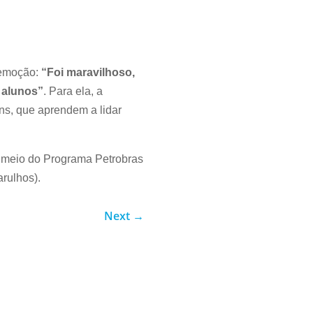
 emoção:
“Foi maravilhoso,
 alunos”
. Para ela, a
ns, que aprendem a lidar
 meio do Programa Petrobras
rulhos).
Next
→