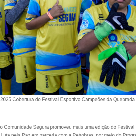
2025 Cobertura do Festival Esportivo Campeões da Quebrada d
jeto Comunidade Segura promoveu mais uma edição do Festival
a Luta pela Paz em parceria com a Petrobras, por meio do Prog