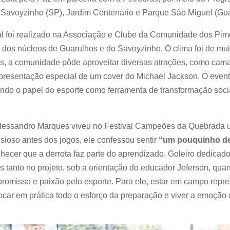
Savoyzinho (SP), Jardim Centenário e Parque São Miguel (Gua
ival foi realizado na Associação e Clube da Comunidade dos Pi
 dos núcleos de Guarulhos e do Savoyzinho. O clima foi de mui
as, a comunidade pôde aproveitar diversas atrações, como cama
presentação especial de um cover do Michael Jackson. O evento
ndo o papel do esporte como ferramenta de transformação socia
lessandro Marques viveu no Festival Campeões da Quebrada u
nsioso antes dos jogos, ele confessou sentir
“um pouquinho de
ecer que a derrota faz parte do aprendizado. Goleiro dedicado
s tanto no projeto, sob a orientação do educador Jeferson, qua
romisso e paixão pelo esporte. Para ele, estar em campo repr
locar em prática todo o esforço da preparação e viver a emoção