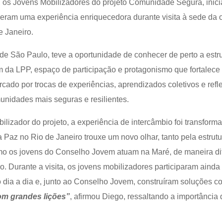
 os Jovens Mobilizadores do projeto Comunidade Segura, inici
veram uma experiência enriquecedora durante visita à sede da 
 Janeiro.
de São Paulo, teve a oportunidade de conhecer de perto a estru
 da LPP, espaço de participação e protagonismo que fortalece 
arcado por trocas de experiências, aprendizados coletivos e ref
unidades mais seguras e resilientes.
lizador do projeto, a experiência de intercâmbio foi transform
 Paz no Rio de Janeiro trouxe um novo olhar, tanto pela estrutu
mo os jovens do Conselho Jovem atuam na Maré, de maneira dif
 Durante a visita, os jovens mobilizadores participaram ainda 
 dia a dia e, junto ao Conselho Jovem, construíram soluções co
om grandes lições”
, afirmou Diego, ressaltando a importância 