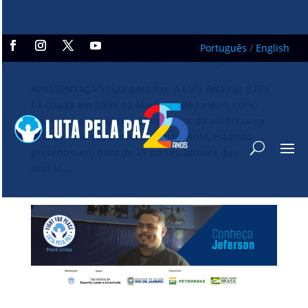
EDITAL TREINAMENTO CAMPEÕES NA VIDA
Português
/
English
por
Mayra Jucá
|
out 14, 2021
|
Sem categoria
APRESENTAÇÃO Luta pela Paz A Luta Pela Paz (LPP)
foi criada em 2000, na Maré, Rio de Janeiro, como
resposta comunitária aos impactos da violência na
vida de crianças e jovens. Atualmente, estamos
presentes em mais de 25 países, através das
nossas...