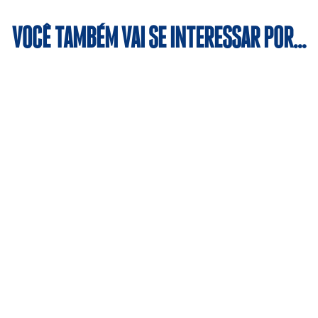
VOCÊ TAMBÉM VAI SE INTERESSAR POR…
iplina, a modalidade contribui para a formação cidadã dos al