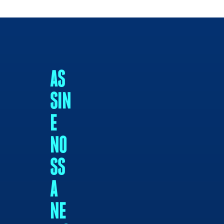
AS
SIN
E
NO
SS
A
NE