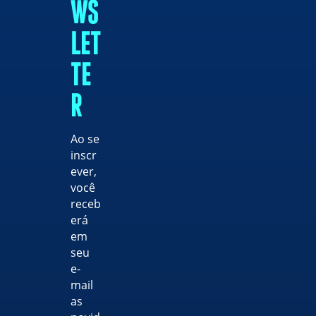
WS
LET
TE
R
Ao se
inscr
ever,
você
receb
erá
em
seu
e-
mail
as