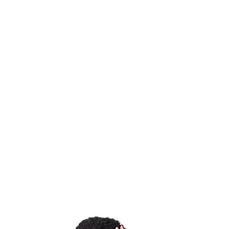
 por uma equipe multidisciplinar proporcionam direcionam
ia, práticas de defesa pessoal se tornam ferramenta de pr