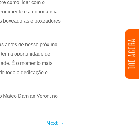
bre como lidar com o
rendimento e a importância
sas boxeadoras e boxeadores
DOE AGORA
ias antes de nosso próximo
 têm a oportunidade de
idade. É o momento mais
 de toda a dedicação e
ino Mateo Damian Veron, no
Next
→