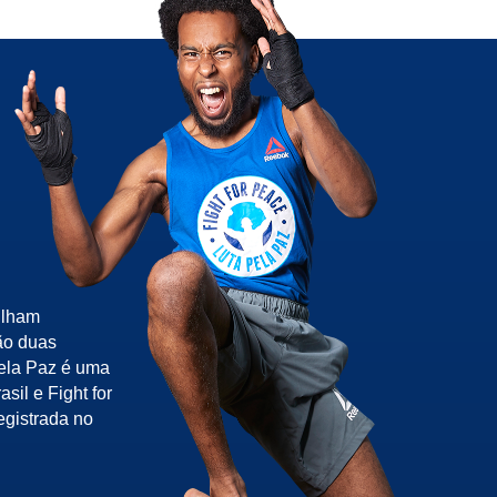
ilham
ão duas
pela Paz é uma
sil e Fight for
egistrada no