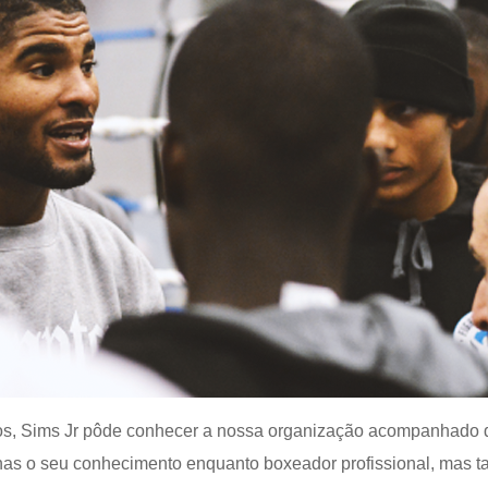
os, Sims Jr pôde conhecer a nossa organização acompanhado d
enas o seu conhecimento enquanto boxeador profissional, mas 