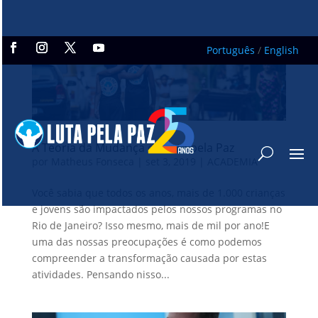
Português
/
English
A Teoria da Mudança da Luta pela Paz
por
Matheus Fonseca
|
set 3, 2019
|
ACADEMIA
Você sabia que todos os anos, mais de 1.000 crianças
e jovens são impactados pelos nossos programas no
Rio de Janeiro? Isso mesmo, mais de mil por ano!E
uma das nossas preocupações é como podemos
compreender a transformação causada por estas
atividades. Pensando nisso...