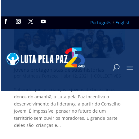
Português
/
English
Jovens protagonistas de suas histórias
por
Matheus Fonseca
|
abr 12, 2021
|
COLLECTIVES
Sabendo que as crianças e jovens de hoje são os
donos do amanhã, a Luta pela Paz incentiva o
desenvolvimento da liderança a partir do Conselho
Jovem. É impossível pensar no futuro de um
território sem ouvir os moradores. E grande parte
deles são crianças e...