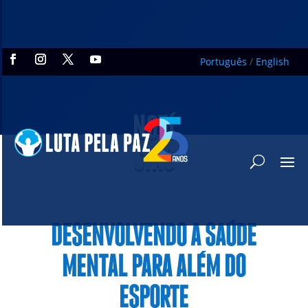
Português
/
English
NOTÍ
CIAS
DESENVOLVENDO A SAÚDE
MENTAL PARA ALÉM DO
ESPORTE