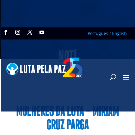
Português
/
English
NOTÍ
CIAS
MULHERES DA LUTA – MIRIAM
CRUZ PARGA