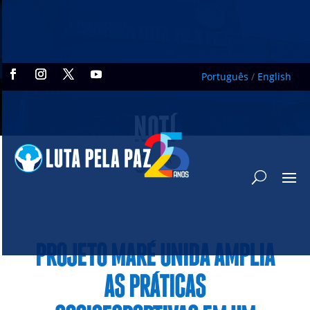
Português
/
English
NOTÍ
CIAS
PROJETO MARÉ UNIDA AMPLIA
AS PRÁTICAS