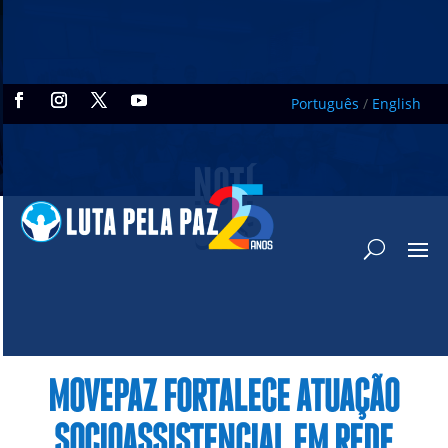
Português
/
English
NOTÍ
CIAS
MOVEPAZ FORTALECE ATUAÇÃO
SOCIOASSISTENCIAL EM REDE