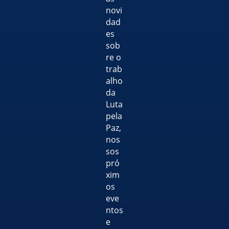
novi
dad
es
sob
re o
trab
alho
da
Luta
pela
Paz,
nos
sos
pró
xim
os
eve
ntos
e