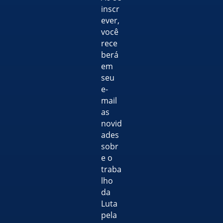
inscr
ever,
você
rece
berá
em
seu
e-
mail
as
novid
ades
sobr
e o
traba
lho
da
Luta
pela