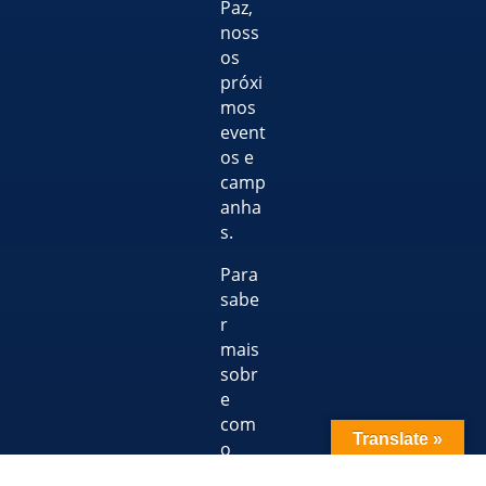
Paz,
noss
os
próxi
mos
event
os e
camp
anha
s.
Para
sabe
r
mais
sobr
e
com
Translate »
o
usam