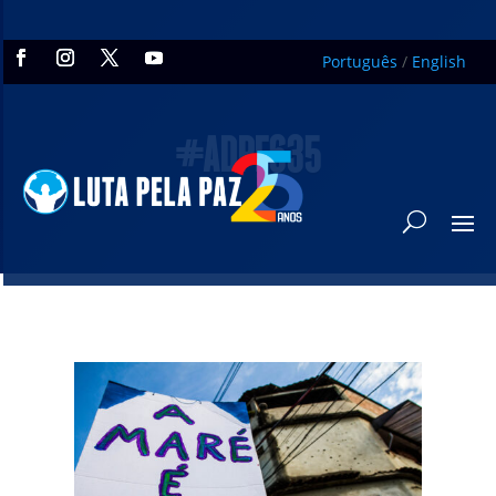
Português
/
English
#ADPF635