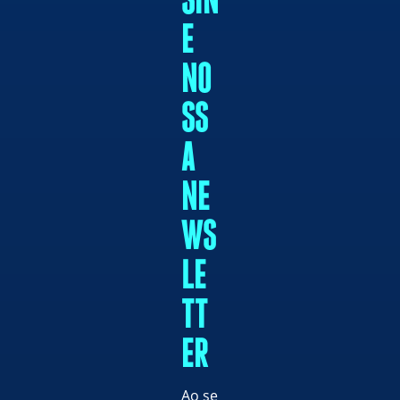
SIN
E
NO
SS
A
NE
WS
LE
TT
ER
Ao se