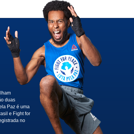
ilham
ão duas
pela Paz é uma
sil e Fight for
egistrada no