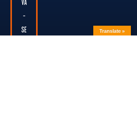
VA
-
SE
Translate »