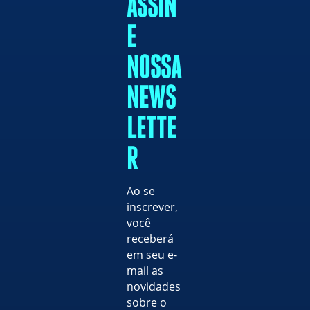
ASSIN
E
NOSSA
NEWS
LETTE
R
Ao se
inscrever,
você
receberá
em seu e-
mail as
novidades
sobre o