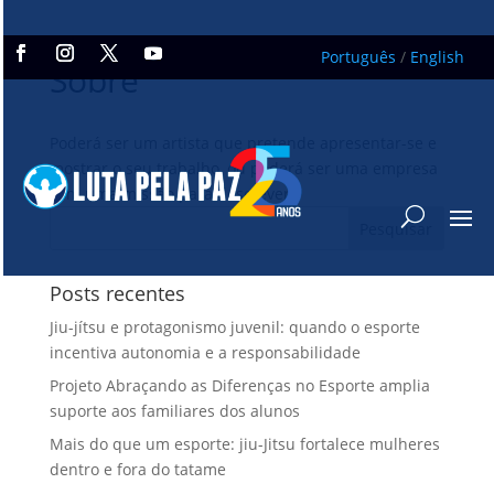
Português
/
English
Sobre
Poderá ser um artista que pretende apresentar-se e
mostrar o seu trabalho, ou poderá ser uma empresa
com uma missão para descrever.
Posts recentes
Jiu-jítsu e protagonismo juvenil: quando o esporte
incentiva autonomia e a responsabilidade
Projeto Abraçando as Diferenças no Esporte amplia
suporte aos familiares dos alunos
Mais do que um esporte: jiu-Jitsu fortalece mulheres
dentro e fora do tatame