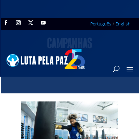
Português
/
English
CAMPANHAS