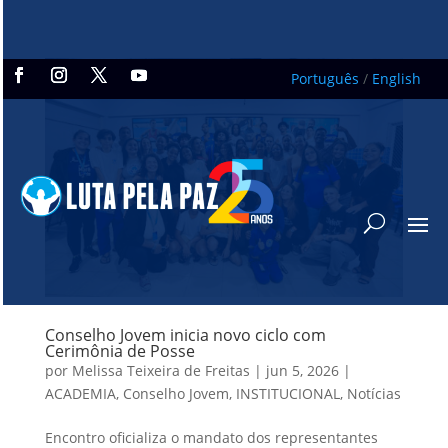
Português
/
English
Conselho Jovem inicia novo ciclo com
Cerimônia de Posse
por
Melissa Teixeira de Freitas
|
jun 5, 2026
|
ACADEMIA
,
Conselho Jovem
,
INSTITUCIONAL
,
Notícias
Encontro oficializa o mandato dos representantes