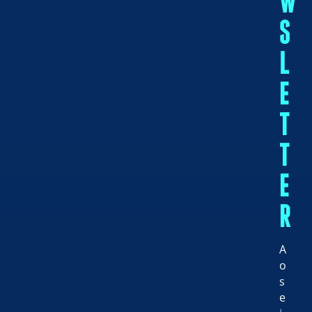
W
S
L
E
T
T
E
R
A
o
s
e