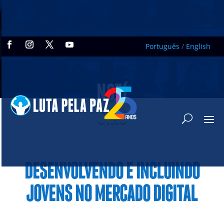
Português
/
English
NOTÍ
CIAS
DESENVOLVENDO E INCLUINDO
JOVENS NO MERCADO DIGITAL