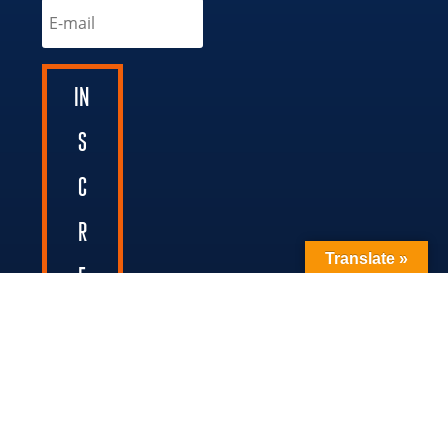
IN
S
C
R
Translate »
E
V
A
-