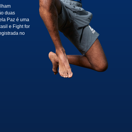
ilham
ão duas
pela Paz é uma
sil e Fight for
egistrada no