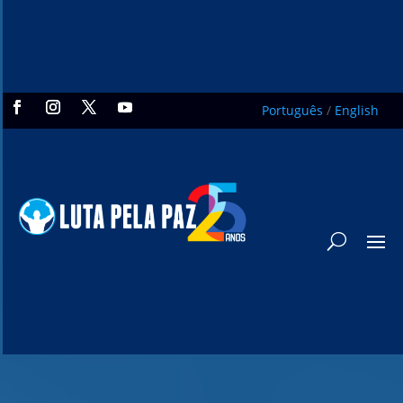
Português
/
English