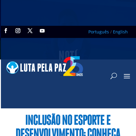
Português
/
English
NOTÍ
CIAS
INCLUSÃO NO ESPORTE E
DESENVOLVIMENTO: CONHEÇA