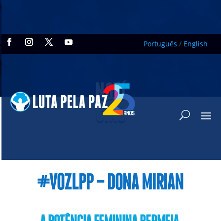
Português
/
English
NOTÍ
CIAS
#VOZLPP – DONA MIRIAN