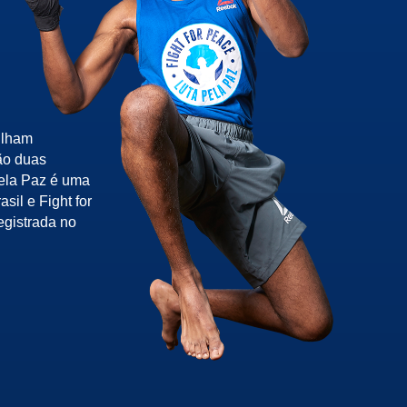
ilham
ão duas
pela Paz é uma
sil e Fight for
egistrada no