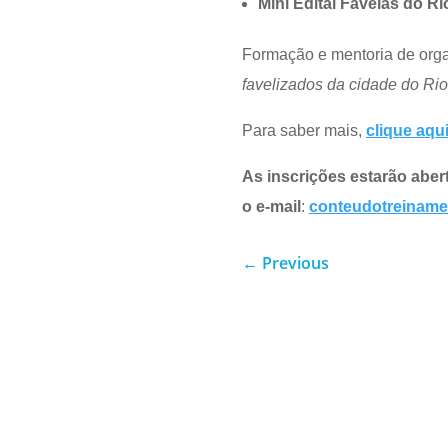
Mini Edital Favelas do Ri
Formação e mentoria de orga
favelizados da cidade do Rio
Para saber mais,
clique aqu
As inscrições estarão aber
o e-mail
:
conteudotreiname
←
Previous