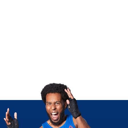
ia, práticas de defesa pessoal se tornam ferramenta de pr