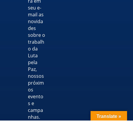
rá em
seu e-
mail as
novida
des
sobre o
trabalh
o da
Luta
pela
Paz,
nossos
próxim
os
evento
s e
campa
Translate »
nhas.
Para