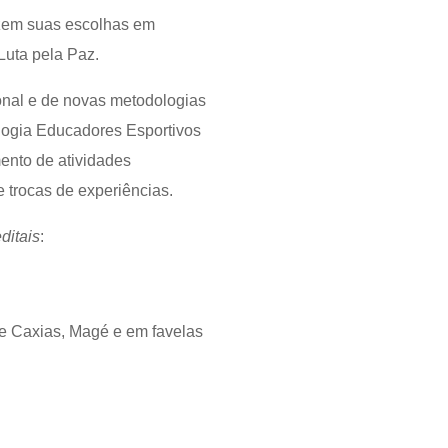
azem suas escolhas em
 Luta pela Paz.
onal e de novas metodologias
logia Educadores Esportivos
mento de atividades
e trocas de experiências.
ditais
:
e Caxias, Magé e em favelas