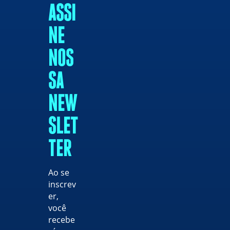
ASSI
NE
NOS
SA
NEW
SLET
TER
Ao se
inscrev
er,
você
recebe