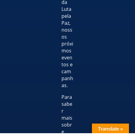
da
Luta
pela
Paz,
noss
os
próxi
mos
even
tos e
cam
panh
as.
Para
sabe
r
mais
sobr
Translate »
e