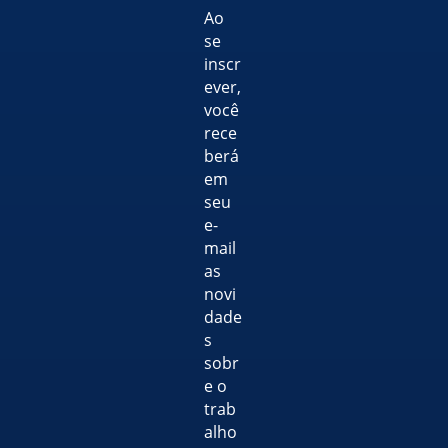
Ao
se
inscr
ever,
você
rece
berá
em
seu
e-
mail
as
novi
dade
s
sobr
e o
trab
alho