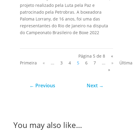
projeto realizado pela Luta pela Paz e
patrocinado pela Petrobras. A boxeadora
Paloma Lorrany, de 16 anos, foi uma das
representantes do Rio de Janeiro na disputa
do Campeonato Brasileiro de Boxe 2022
Página 5 de 8
«
Primeira
«
...
3
4
5
6
7
...
»
Última
»
←
Previous
Next
→
You may also like…