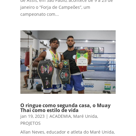
de Assis, em São Paulo, acontece de 9 a 25 de
janeiro o “Forja de Campeões”, um
campeonato com...
O ringue como segunda casa, o Muay
Thai como estilo de vida
jan 19, 2023
|
ACADEMIA
,
Maré Unida
,
PROJETOS
Allan Neves, educador e atleta do Maré Unida,