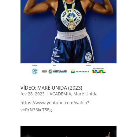
VÍDEO: MARÉ UNIDA (2023)
fev 28, 2023
|
ACADEMIA
,
Maré Unida
https://www.youtube.com/watch?
v=RrN36kcT5Eg