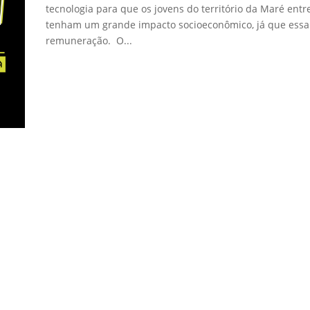
tecnologia para que os jovens do território da Maré ent
tenham um grande impacto socioeconômico, já que ess
remuneração. O...