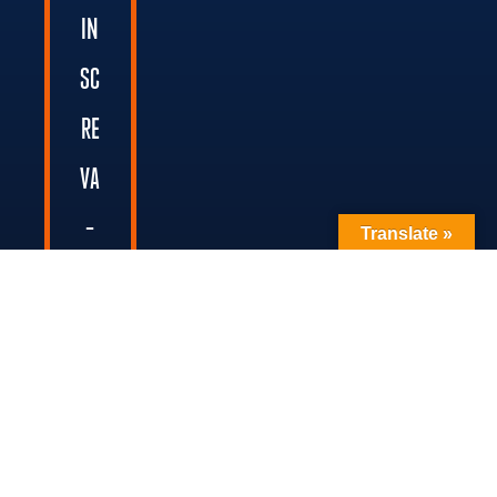
IN
SC
RE
VA
-
Translate »
SE