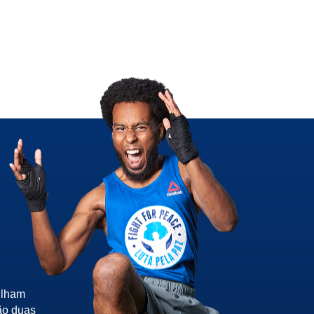
ilham
ão duas