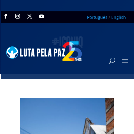
Português
/
English
#ICONIQ