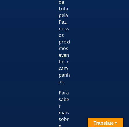
da
Luta
pela
Paz,
noss
os
próxi
mos
even
tos e
cam
panh
as.
Para
sabe
r
mais
sobr
Translate »
e