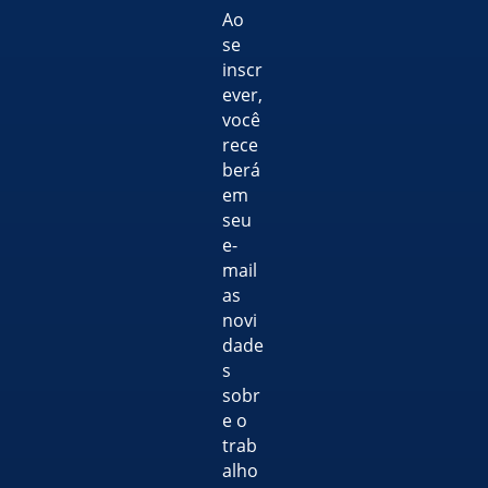
Ao
se
inscr
ever,
você
rece
berá
em
seu
e-
mail
as
novi
dade
s
sobr
e o
trab
alho