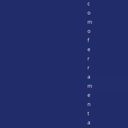
c
o
m
o
f
e
r
r
a
m
e
n
t
a