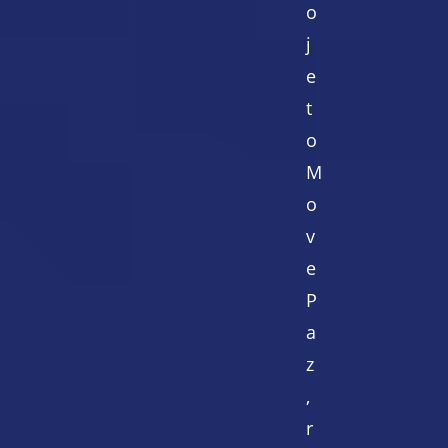
o
j
e
t
o
M
o
v
e
P
a
z
,
r