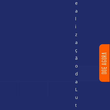
e
a
l
i
z
a
ç
DOE AGORA
ã
o
d
a
L
u
t