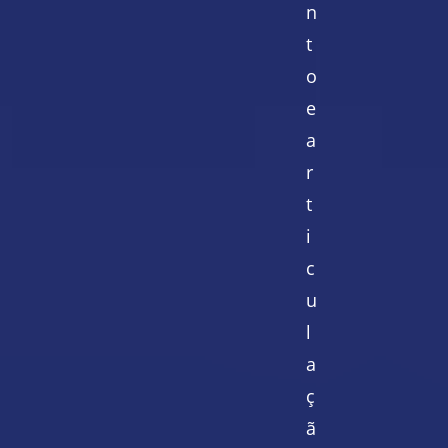
n
t
o
e
a
r
t
i
c
u
l
a
ç
ã